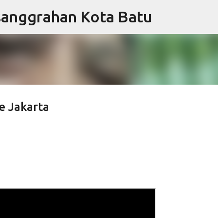
sanggrahan Kota Batu
Langsung ke konten utama
e Jakarta