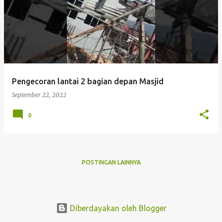
o
s
t
i
n
g
Pengecoran lantai 2 bagian depan Masjid
a
September 22, 2022
n
0
POSTINGAN LAINNYA
Diberdayakan oleh Blogger